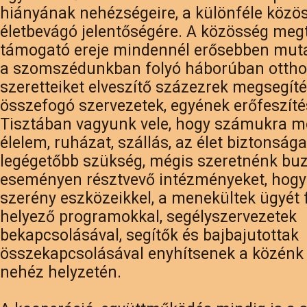
hiányának nehézségeire, a különféle közö
életbevágó jelentőségére. A közösség megt
támogató ereje mindennél erősebben mut
a szomszédunkban folyó háborúban ottho
szeretteiket elveszítő százezrek megsegít
összefogó szervezetek, egyének erőfeszíté
Tisztában vagyunk vele, hogy számukra m
élelem, ruházat, szállás, az élet biztonsága
legégetőbb szükség, mégis szeretnénk buz
eseményen résztvevő intézményeket, hogy
szerény eszközeikkel, a menekültek ügyét
helyező programokkal, segélyszervezetek
bekapcsolásával, segítők és bajbajutottak
összekapcsolásával enyhítsenek a közénk 
nehéz helyzetén.