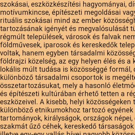
szokásai, eszközkészítési hagyományai, dí
motívumkincse, építészeti megoldásai vag
rituális szokásai mind az ember közösség
tartozásának igényét és megvalósulását tü
régmúlt települések, városok és falvak n
földművesek, iparosok és kereskedők telep
voltak, hanem egyben társadalmi közösség
földrajzi közelség, az egy helyen élés és a 
lokális múlt tudása is közösséggé formál, 
különböző társadalmi csoportok is megélt
összetartozásukat, mely a hasonló életmód
és építészeti kultúrában érhető tetten a ré
eszközeivel. A kisebb, helyi közösségeken t
különböző etnikumokhoz tartozó egyének 
tartományok, királyságok, országok népei,
szakmát űző céhek, kereskedő társaságok t
illetve egy-egy vallás hívei nagyobb közös