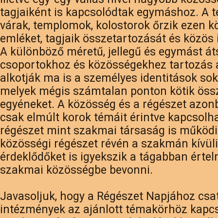
tagjaiként is kapcsolódtak egymáshoz. A t
várak, templomok, kolostorok őrzik ezen 
emléket, tagjaik összetartozását és közös 
A különböző méretű, jellegű és egymást á
csoportokhoz és közösségekhez tartozás a
alkotják ma is a személyes identitások sok
melyek mégis számtalan ponton kötik öss
egyéneket. A közösség és a régészet azo
csak elmúlt korok témáit érintve kapcsolha
régészet mint szakmai társaság is működik,
közösségi régészet révén a szakmán kívüli
érdeklődőket is igyekszik a tágabban érte
szakmai közösségbe bevonni.
Javasoljuk, hogy a Régészet Napjához csa
intézmények az ajánlott témakörhöz kapc