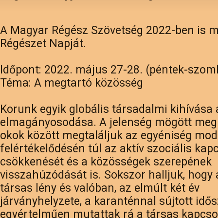
A Magyar Régész Szövetség 2022-ben is m
Régészet Napját.
Időpont: 2022. május 27-28. (péntek-szom
Téma: A megtartó közösség
Korunk egyik globális társadalmi kihívása
elmagányosodása. A jelenség mögött me
okok között megtaláljuk az egyéniség mod
felértékelődésén túl az aktív szociális kap
csökkenését és a közösségek szerepének
visszahúzódását is. Sokszor halljuk, hogy
társas lény és valóban, az elmúlt két év
járványhelyzete, a karanténnal sújtott idő
egyértelműen mutattak rá a társas kapcso