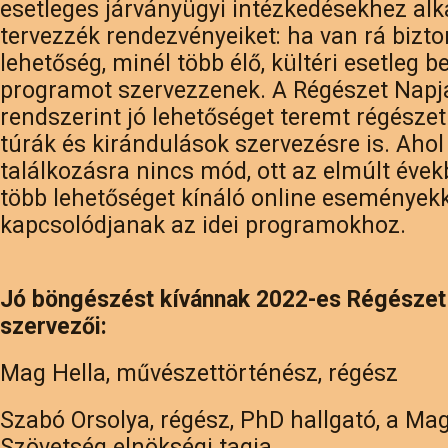
esetleges járványügyi intézkedésekhez al
tervezzék rendezvényeiket: ha van rá bizt
lehetőség, minél több élő, kültéri esetleg be
programot szervezzenek. A Régészet Napj
rendszerint jó lehetőséget teremt régészet
túrák és kirándulások szervezésre is. Ahol
találkozásra nincs mód, ott az elmúlt éve
több lehetőséget kínáló online események
kapcsolódjanak az idei programokhoz.
Jó böngészést kívánnak 2022-es Régészet
szervezői:
Mag Hella, művészettörténész, régész
Szabó Orsolya, régész, PhD hallgató, a Ma
Szövetség elnökségi tagja