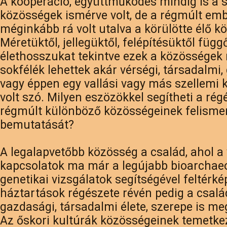
A kooperáció, együttműködés mindig is a s
közösségek ismérve volt, de a régmúlt em
méginkább rá volt utalva a körülötte élő k
Méretüktől, jellegüktől, felépítésüktől füg
élethosszukat tekintve ezek a közösségek
sokfélék lehettek akár vérségi, társadalmi
vagy éppen egy vallási vagy más szellemi 
volt szó. Milyen eszözökkel segítheti a rég
régmúlt különböző közösségeinek felismer
bemutatását?
A legalapvetőbb közösség a család, ahol a 
kapcsolatok ma már a legújabb bioarchaeo
genetikai vizsgálatok segítségével feltérké
háztartások régészete révén pedig a csal
gazdasági, társadalmi élete, szerepe is m
Az őskori kultúrák közösségeinek temetke